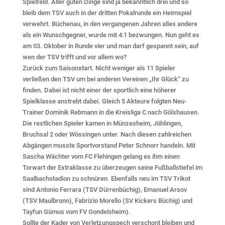
Spielfeld. Aller guten Dinge sind ja bekanntlich drei und so
bleib dem TSV auch in der dritten Pokalrunde ein Heimspiel
verwehrt. Büchenau, in den vergangenen Jahren alles andere
als ein Wunschgegner, wurde mit 4:1 bezwungen. Nun geht es
am 03. Oktober in Runde vier und man darf gespannt sein, auf
wen der TSV trifft und vor allem wo?
Zurück zum Saisonstart. Nicht weniger als 11 Spieler
verließen den TSV um bei anderen Vereinen „Ihr Glück“ zu
finden. Dabei ist nicht einer der sportlich eine höherer
Spielklasse anstrebt dabei. Gleich 5 Akteure folgten Neu-
Trainer Dominik Rebmann in die Kreisliga C nach Gölshausen.
Die restlichen Spieler kamen in Münzesheim, Jöhlingen,
Bruchsal 2 oder Wössingen unter. Nach diesen zahlreichen
Abgängen musste Sportvorstand Peter Schnorr handeln. Mit
Sascha Wächter vom FC Flehingen gelang es ihm einen
Torwart der Extraklasse zu überzeugen seine Fußballstiefel im
Saalbachstadion zu schnüren. Ebenfalls neu im TSV Trikot
sind Antonio Ferrara (TSV Dürrenbüchig), Emanuel Arsov
(TSV Maulbronn), Fabrizio Morello (SV Kickers Büchig) und
Tayfun Gümus vom FV Gondelsheim).
Sollte der Kader von Verletzungspech verschont bleiben und