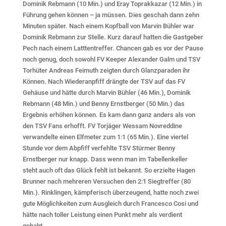
Dominik Rebmann (10 Min.) und Eray Toprakkazar (12 Min.) in
Führung gehen können – ja müssen. Dies geschah dann zehn
Minuten später. Nach einem Kopfball von Marvin Bühler war
Dominik Rebmann zur Stelle. Kurz darauf hatten die Gastgeber
Pech nach einem Latttentreffer. Chancen gab es vor der Pause
noch genug, doch sowohl FV Keeper Alexander Galm und TSV
Torhüter Andreas Feimuth zeigten durch Glanzparaden ihr
Können. Nach Wiederanpfiff drängte der TSV auf das FV
Gehäuse und hätte durch Marvin Bühler (46 Min.), Dominik
Rebmann (48 Min.) und Benny Ernstberger (50 Min.) das
Ergebnis erhöhen können. Es kam dann ganz anders als von
den TSV Fans erhofft. FV Torjäger Wessam Novreddine
verwandelte einen Elfmeter zum 1:1 (65 Min.). Eine viertel
Stunde vor dem Abpfiff verfehlte TSV Stürmer Benny
Ernstberger nur knapp. Dass wenn man im Tabellenkeller
steht auch oft das Glück fehlt ist bekannt. So erzielte Hagen
Brunner nach mehreren Versuchen den 2:1 Siegtreffer (80
Min.). Rinklingen, kämpferisch überzeugend, hatte noch zwei
gute Möglichkeiten zum Ausgleich durch Francesco Cosi und
hätte nach toller Leistung einen Punkt mehr als verdient
gehabt.