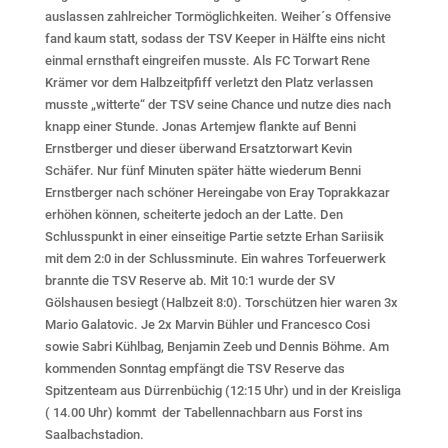
auslassen zahlreicher Tormöglichkeiten. Weiher´s Offensive
fand kaum statt, sodass der TSV Keeper in Hälfte eins nicht
einmal ernsthaft eingreifen musste. Als FC Torwart Rene
Krämer vor dem Halbzeitpfiff verletzt den Platz verlassen
musste „witterte“ der TSV seine Chance und nutze dies nach
knapp einer Stunde. Jonas Artemjew flankte auf Benni
Ernstberger und dieser überwand Ersatztorwart Kevin
Schäfer. Nur fünf Minuten später hätte wiederum Benni
Ernstberger nach schöner Hereingabe von Eray Toprakkazar
erhöhen können, scheiterte jedoch an der Latte. Den
Schlusspunkt in einer einseitige Partie setzte Erhan Sariisik
mit dem 2:0 in der Schlussminute. Ein wahres Torfeuerwerk
brannte die TSV Reserve ab. Mit 10:1 wurde der SV
Gölshausen besiegt (Halbzeit 8:0). Torschützen hier waren 3x
Mario Galatovic. Je 2x Marvin Bühler und Francesco Cosi
sowie Sabri Kühlbag, Benjamin Zeeb und Dennis Böhme. Am
kommenden Sonntag empfängt die TSV Reserve das
Spitzenteam aus Dürrenbüchig (12:15 Uhr) und in der Kreisliga
( 14.00 Uhr) kommt der Tabellennachbarn aus Forst ins
Saalbachstadion.