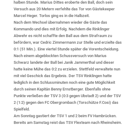
halben Stunde. Marius Dittes eroberte den Ball, doch sein
Versuch aus 20 Metern verfehlte das Tor von Gästekeeper
Marcel Heger. Torlos ging es in die Halbzeit.
Nach dem Wechsel übernahmen wieder die Gäste das
Kommando und dies mit Erfolg. Nachdem die Rinklinger
Abwehr es nicht schaffte den Ball aus dem Strafraum zu
befördern, war Cedric Zimmermann zur Stelle und erzielte das
0:1 (51 Min.). Eine viertel Stunde später die Vorentscheidung.
Nach einem abgeblockten Schussversuch von Marius
Schwarz landete der Ball bei Janik Jammerthal und dieser
hatte keine Mühe das 0:2 zu erzielen. Stettfeld verwaltete nun
mit viel Geschick das Ergebnis. Der TSV Rinklingen hatte
lediglich in den Schlussminuten noch eine gute Möglichkeit
durch seinen Kapitän Benny Ernstberger. Ebenfalls ohne
Punkte verließen der TSV 3 (0:3 gegen Ubstadt 2) und der TSV
2 (1:2) gegen den FC Obergrombach (Torschütze F.Cosi) das
Spielfeld.
Am Sonntag gastiert der TSV 1 und 2 beim FV Hambrücken.
Bereits am Samstag reist das TSV Flexteam nach Rheinsheim.