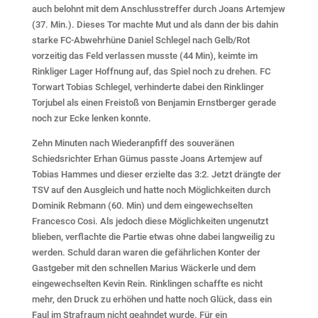
auch belohnt mit dem Anschlusstreffer durch Joans Artemjew
(37. Min.). Dieses Tor machte Mut und als dann der bis dahin
starke FC-Abwehrhüne Daniel Schlegel nach Gelb/Rot
vorzeitig das Feld verlassen musste (44 Min), keimte im
Rinkliger Lager Hoffnung auf, das Spiel noch zu drehen. FC
Torwart Tobias Schlegel, verhinderte dabei den Rinklinger
Torjubel als einen Freistoß von Benjamin Ernstberger gerade
noch zur Ecke lenken konnte.
Zehn Minuten nach Wiederanpfiff des souveränen
Schiedsrichter Erhan Gümus passte Joans Artemjew auf
Tobias Hammes und dieser erzielte das 3:2. Jetzt drängte der
TSV auf den Ausgleich und hatte noch Möglichkeiten durch
Dominik Rebmann (60. Min) und dem eingewechselten
Francesco Cosi. Als jedoch diese Möglichkeiten ungenutzt
blieben, verflachte die Partie etwas ohne dabei langweilig zu
werden. Schuld daran waren die gefährlichen Konter der
Gastgeber mit den schnellen Marius Wäckerle und dem
eingewechselten Kevin Rein. Rinklingen schaffte es nicht
mehr, den Druck zu erhöhen und hatte noch Glück, dass ein
Faul im Strafraum nicht geahndet wurde. Für ein