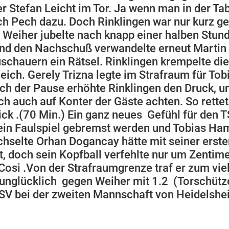
r Stefan Leicht im Tor. Ja wenn man in der Tab
 Pech dazu. Doch Rinklingen war nur kurz ges
 Weiher jubelte nach knapp einer halben Stund
t und den Nachschuß verwandelte erneut Mart
 Zuschauern ein Rätsel. Rinklingen krempelte d
eich. Gerely Trizna legte im Strafraum für To
ch der Pause erhöhte Rinklingen den Druck, un
 auch auf Konter der Gäste achten. So rettete
ck .(70 Min.) Ein ganz neues Gefühl für den T
ein Faulspiel gebremst werden und Tobias Ha
hselte Orhan Dogancay hätte mit seiner erste
, doch sein Kopfball verfehlte nur um Zentim
osi .Von der Strafraumgrenze traf er zum vie
t unglücklich gegen Weiher mit 1.2 (Torschü
 bei der zweiten Mannschaft von Heidelsheim