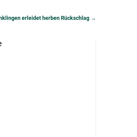
nklingen erleidet herben Rückschlag
→
e