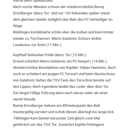
Hälfte beim Spielaufbau.
Nach sechs Minuten schoss der wiedererstarkte Benny
Ernstberger übers Tor. Und nur 120 Sekunden später stand
dem gleichen Spieler lediglich das Bein des FC Verteidiger im
Wege.
Rinklingen kombinierte schön über die Außen und kam immer
wieder zu Torchancen. Mario Galatovic Schuss lenkte
Laudamus zur Ecke (11 Min.).
Kopfball Sebastian Pohle übers Tor (12 Min.)
Erneut scheitert Mario Galatovic am FC Keeper( (14 Min.).
Wunderschöne Einzelaktion von Kapitän Tobias Hammes, doch
auch er scheitert am jungen FC Torwart und beim Nachschuss
von Galatovic hatten die TSV Fans den Torschrei bereits auf
den Lippen, doch irgendwie landet das Leder über dem Tor.
Die längst fällige Führung dann nach etwas mehr als einer
viertel Stunde.
Benny Ernstberger bekam am Elfmeterpunkt den Ball
mustergültig serviert und schob diesen überlegt ins lange Eck.
Flehingen kam binnen kürzester Zeit gleich zwei Mal
gefährlich vor das TSV Tor. Zunächst köpfte Flehingens