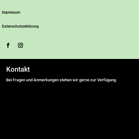
Impressum
Datenschutzerklärung
Kontakt
Bei Fragen und Anmerkungen stehen wir gerne zur Verfügung.
Name
*
Vorname
Nachname
E-Mail Adresse
*
Nachricht
*
DSGVO-Einverständnis
*
Ich willige ein, dass diese Website meine übermittelten