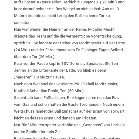
auffälligster Akteure Milan Herbich zu ungenau. ( 21 Min.) und
kurz darauf scheiterte Roy Weigel an sich selbst: Aus ca. 3
Metern brachte es nicht fertig den Ball ins leere Tor zu
schießen.
Nun war wieder die Heimelf an der Reihe. Mit aller Macht
drängte das Team auf die die vermeintliche Vorentscheidung,
sprich 2:0. So landete der Heber von Moritz Maier auf der Latte
(24 Min.) und der Fernschuss vom Ex-Flehinger Eugen Seibert
über dem Tor (26 Min.).
Kurz vor der Pause köpfte TSV Defensiv Spezialist Steffen
Jenner an die Unterkante der Latte. So blieb es beim
„mageren“ 1:0 bis zur Pause.
Nach dem Wechsel das verdiente 2:0. Eckball Moritz Maier,
Kopfball Sebastian Pohle, Tor. (50 Min.)
So einfach kann Fußball sein. Rinklingen nahm nun den Fuß
vom Gas und schon hatten die Gäste Torchancen. Nach einem
Weitschuss landet der Ball zunächst auf der Brust von Torwart
leicht an dessen Brust und danach am Pfosten.
Nur fünf Minuten später verfehlte das „Geschoss“ von Herbich
nur im Zentimeter sein Ziel.
Rinklingen legte das Augenmerk nun auf das Konterspiel und