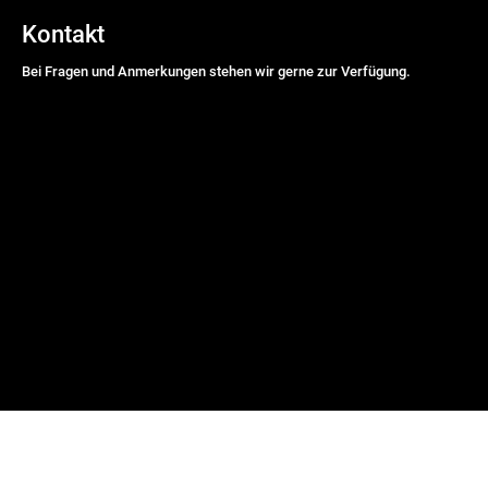
Kontakt
Bei Fragen und Anmerkungen stehen wir gerne zur Verfügung.
Name
*
Vorname
Nachname
E-Mail Adresse
*
Nachricht
*
DSGVO-Einverständnis
*
Ich willige ein, dass diese Website meine übermittelten
Informationen speichert, sodass meine Anfrage beantwortet werden
kann.
senden