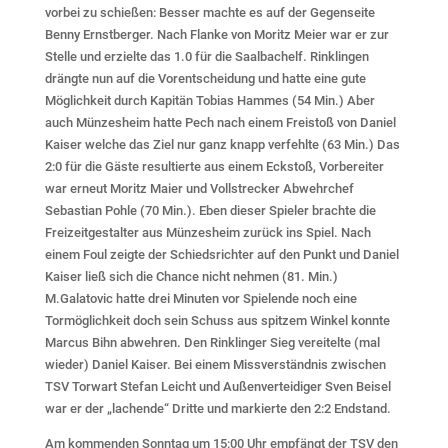
vorbei zu schießen: Besser machte es auf der Gegenseite
Benny Ernstberger. Nach Flanke von Moritz Meier war er zur
Stelle und erzielte das 1.0 für die Saalbachelf. Rinklingen
drängte nun auf die Vorentscheidung und hatte eine gute
Möglichkeit durch Kapitän Tobias Hammes (54 Min.) Aber
auch Münzesheim hatte Pech nach einem Freistoß von Daniel
Kaiser welche das Ziel nur ganz knapp verfehlte (63 Min.) Das
2:0 für die Gäste resultierte aus einem Eckstoß, Vorbereiter
war erneut Moritz Maier und Vollstrecker Abwehrchef
Sebastian Pohle (70 Min.). Eben dieser Spieler brachte die
Freizeitgestalter aus Münzesheim zurück ins Spiel. Nach
einem Foul zeigte der Schiedsrichter auf den Punkt und Daniel
Kaiser ließ sich die Chance nicht nehmen (81. Min.)
M.Galatovic hatte drei Minuten vor Spielende noch eine
Tormöglichkeit doch sein Schuss aus spitzem Winkel konnte
Marcus Bihn abwehren. Den Rinklinger Sieg vereitelte (mal
wieder) Daniel Kaiser. Bei einem Missverständnis zwischen
TSV Torwart Stefan Leicht und Außenverteidiger Sven Beisel
war er der „lachende“ Dritte und markierte den 2:2 Endstand.
Am kommenden Sonntag um 15:00 Uhr empfängt der TSV den