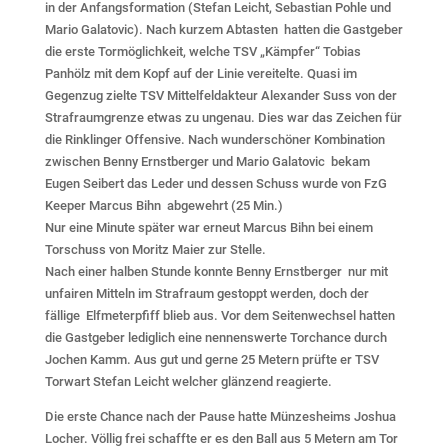
in der Anfangsformation (Stefan Leicht, Sebastian Pohle und
Mario Galatovic). Nach kurzem Abtasten hatten die Gastgeber
die erste Tormöglichkeit, welche TSV „Kämpfer“ Tobias
Panhölz mit dem Kopf auf der Linie vereitelte. Quasi im
Gegenzug zielte TSV Mittelfeldakteur Alexander Suss von der
Strafraumgrenze etwas zu ungenau. Dies war das Zeichen für
die Rinklinger Offensive. Nach wunderschöner Kombination
zwischen Benny Ernstberger und Mario Galatovic bekam
Eugen Seibert das Leder und dessen Schuss wurde von FzG
Keeper Marcus Bihn abgewehrt (25 Min.)
Nur eine Minute später war erneut Marcus Bihn bei einem
Torschuss von Moritz Maier zur Stelle.
Nach einer halben Stunde konnte Benny Ernstberger nur mit
unfairen Mitteln im Strafraum gestoppt werden, doch der
fällige Elfmeterpfiff blieb aus. Vor dem Seitenwechsel hatten
die Gastgeber lediglich eine nennenswerte Torchance durch
Jochen Kamm. Aus gut und gerne 25 Metern prüfte er TSV
Torwart Stefan Leicht welcher glänzend reagierte.
Die erste Chance nach der Pause hatte Münzesheims Joshua
Locher. Völlig frei schaffte er es den Ball aus 5 Metern am Tor