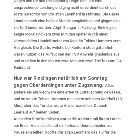
Gegen den SV aus Philippsburg zeigte der TSV eine
ansprechende Leistung und ging nicht unverdient durch das
erste Saisontor von Christian Leonhard in Führung. Die Gäste
konnten nach eine halben Stunde ausgleichen und gingen eine
viertel Stunde vor dem Abpfiff sogar in Führung. Rinklingen
zeigte Moral und kam zwei Minuten später durch einen
verwandelten Handelfmeter von Kapitän Tobias Hammes zum
Ausgleich. Die Gäste, welche bei Kontern stets gefährlich
waren nutzen das Aufrücken der TSV Abwehr gnadenlos aus
und erzielten in den letzten zwei Minuten zwei Treffer zum 2:4
Endstand.
Nun war Rinklingen natürlich am Sonntag
gegen Oberderdingen unter Zugzwang.
Alles
andere als ein Sieg wäre eine erneute Enttäuschung gewesen,
und so setzte Tobias Hammes mit einem schönen Kopfball (10
Min.) über das Tor das erste Ausrufezeichen. Danach
Leerlauf auf beiden Seiten.
An beiden Strafraumlinien waren die Akteure mit ihrem Latein
am Ende. Als sich alle auf ein torloses Unentschieden zur
Pause einstellten, köpfte Christian Leonhard das 1:0 für die