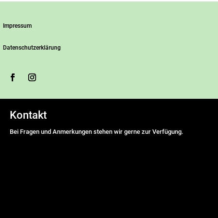
Impressum
Datenschutzerklärung
Kontakt
Bei Fragen und Anmerkungen stehen wir gerne zur Verfügung.
Name
*
Vorname
Nachname
E-Mail Adresse
*
Nachricht
*
DSGVO-Einverständnis
*