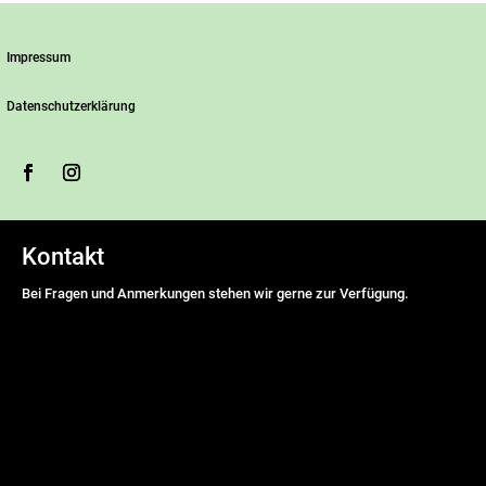
Impressum
Datenschutzerklärung
Kontakt
Bei Fragen und Anmerkungen stehen wir gerne zur Verfügung.
Name
*
Vorname
Nachname
E-Mail Adresse
*
Nachricht
*
DSGVO-Einverständnis
*