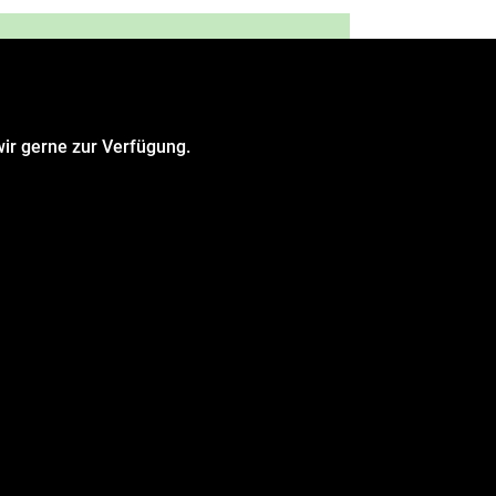
ir gerne zur Verfügung.
te meine übermittelten Informationen
antwortet werden kann.