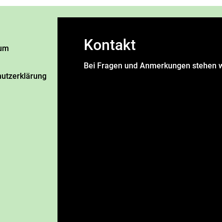
Kontakt
um
Bei Fragen und Anmerkungen stehen w
utzerklärung
Name
*
Vorname
Nachname
E-Mail Adresse
*
Nachricht
*
DSGVO-Einverständnis
*
Ich willige ein, dass diese Websi
speichert, sodass meine Anfrage be
senden