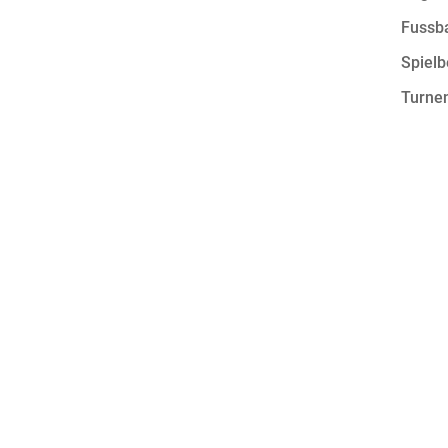
Fussba
Spielb
Turne