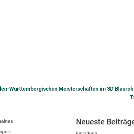
Baden-Württembergischen Meisterschaften im 3D Blasro
T
Neueste Beiträg
meines
sport
Einladung