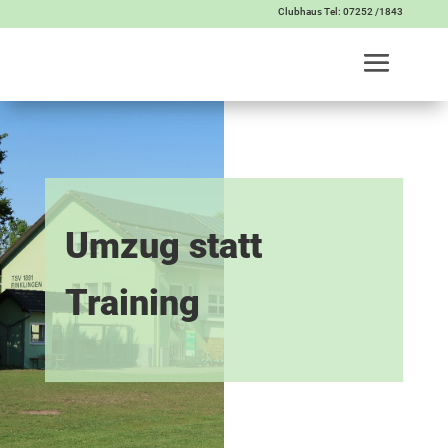
Clubhaus Tel: 07252 /1843
Umzug statt
Training