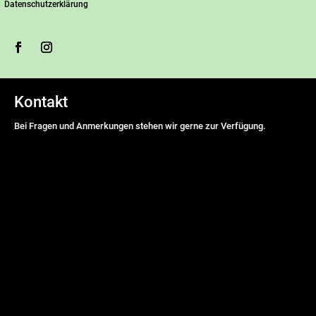
Datenschutzerklärung
Kontakt
Bei Fragen und Anmerkungen stehen wir gerne zur Verfügung.
Name
*
Vorname
Nachname
E-Mail Adresse
*
Nachricht
*
DSGVO-Einverständnis
*
Ich willige ein, dass diese Website meine übermittelten
Informationen speichert, sodass meine Anfrage beantwortet werden
kann.