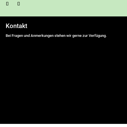
Kontakt
Bei Fragen und Anmerkungen stehen wir gerne zur Verfügung.
Name
*
Vorname
Nachname
E-Mail Adresse
*
Nachricht
*
DSGVO-Einverständnis
*
Ich willige ein, dass diese Website meine übermittelten
Informationen speichert, sodass meine Anfrage beantwortet werden
kann.
senden