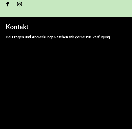
Kontakt
Bei Fragen und Anmerkungen stehen wir gerne zur Verfügung.
Name
*
Vorname
Nachname
E-Mail Adresse
*
Nachricht
*
DSGVO-Einverständnis
*
Ich willige ein, dass diese Website meine übermittelten
Informationen speichert, sodass meine Anfrage beantwortet werden
kann.
senden