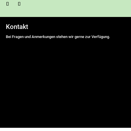
Kontakt
Bei Fragen und Anmerkungen stehen wir gerne zur Verfügung.
Name
*
Vorname
Nachname
E-Mail Adresse
*
Nachricht
*
DSGVO-Einverständnis
*
Ich willige ein, dass diese Website meine übermittelten
Informationen speichert, sodass meine Anfrage beantwortet werden
kann.
senden