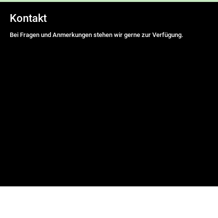
Kontakt
Bei Fragen und Anmerkungen stehen wir gerne zur Verfügung.
Name
*
Vorname
Nachname
E-Mail Adresse
*
Nachricht
*
DSGVO-Einverständnis
*
Ich willige ein, dass diese Website meine übermittelten
Informationen speichert, sodass meine Anfrage beantwortet werden
kann.
senden