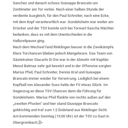
Sanchez und danach schoss Guiseppe Brancato um
Zentimeter am Tor vorbei. Nach einer halben Stunde der
verdiente Ausgleich, für den Paul Schreiter, nach eine Ecke,
mit dem Kopf verantwortlich war. Gondelsheim war weiter am
Drücker und der TSV konnte sich bei Torwart Sascha Wächter
bedanken, dass es mit dem Unentschieden in die
Halbzeitpause ging.
Nach dem Wechsel fand Rinklingen besser in die Zweikämpfe.
Klare Torchancen blieben jedoch Mangelware. Das Team von
Gästetrainer Giacarlo Di Dio war in der Abwehr mit Kapitän
Mesut Batmaz sehr gut besetzt und in der Offensive sorgten
Marius Pfeil, Paul Schreiter, Dennis Kral und Guiseppe
Brancato immer wieder für Verwirrung. Lediglich bei einem
Kopfball von Alexander Suss hatte der FV etwas Glück. Im
Gegenzug an diese TSV Chancen dann die Führung für
Gondelsheim. Marius Pfeil flankte von rechts außen auf den
„zweiten Pfosten“ und hier stand Giuseppe Brancato
goldrichtig und traf zum 1:2 Endstand aus Rinklinger Sicht.
Am kommenden Sonntag (15:00 Uhr) ist der TSV zu Gast in
Obergrombach.]]>